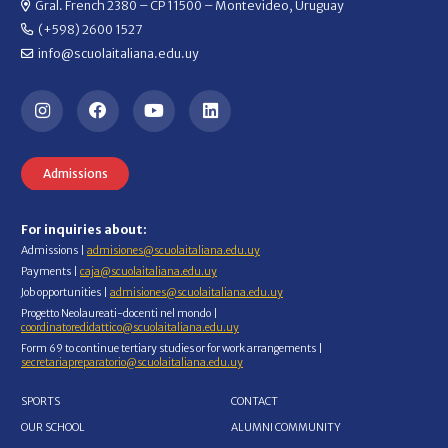
Gral. French 2380 – CP 11500 – Montevideo, Uruguay
(+598) 2600 1527
info@scuolaitaliana.edu.uy
Admissions
For inquiries about:
Admissions |
admisiones@scuolaitaliana.edu.uy
Payments |
caja@scuolaitaliana.edu.uy
Job opportunities |
admisiones@scuolaitaliana.edu.uy
Progetto Neolaureati-docenti nel mondo |
coordinatoredidattico@scuolaitaliana.edu.uy
Form 69 to continue tertiary studies or for work arrangements |
secretariapreparatorio@scuolaitaliana.edu.uy
SPORTS
CONTACT
OUR SCHOOL
ALUMNI COMMUNITY