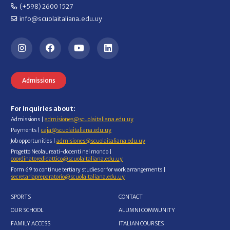
(+598) 2600 1527
info@scuolaitaliana.edu.uy
Admissions
For inquiries about:
Admissions |
admisiones@scuolaitaliana.edu.uy
Payments |
caja@scuolaitaliana.edu.uy
Job opportunities |
admisiones@scuolaitaliana.edu.uy
Progetto Neolaureati-docenti nel mondo |
coordinatoredidattico@scuolaitaliana.edu.uy
Form 69 to continue tertiary studies or for work arrangements |
secretariapreparatorio@scuolaitaliana.edu.uy
SPORTS
CONTACT
OUR SCHOOL
ALUMNI COMMUNITY
FAMILY ACCESS
ITALIAN COURSES