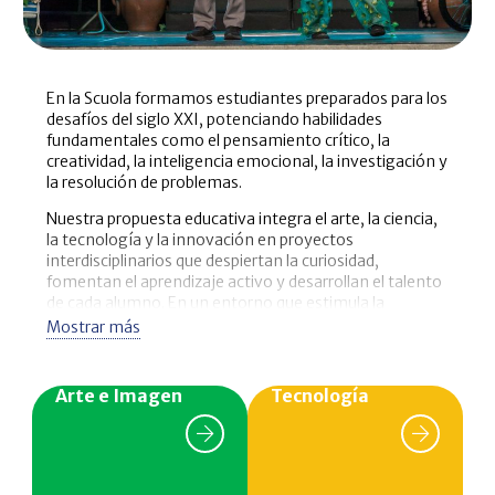
En la Scuola formamos estudiantes preparados para los
desafíos del siglo XXI, potenciando habilidades
fundamentales como el pensamiento crítico, la
creatividad, la inteligencia emocional, la investigación y
la resolución de problemas.
Nuestra propuesta educativa integra el arte, la ciencia,
la tecnología y la innovación en proyectos
interdisciplinarios que despiertan la curiosidad,
fomentan el aprendizaje activo y desarrollan el talento
de cada alumno. En un entorno que estimula la
imaginación, el trabajo colaborativo y la autonomía,
Mostrar más
los estudiantes adquieren las competencias necesarias
para desenvolverse con éxito en un mundo cada vez
más global, digital y en constante transformación.
Arte e Imagen
Tecnología
Áreas de formación: