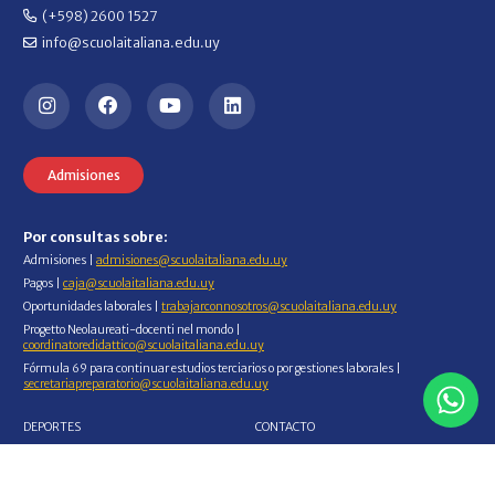
(+598) 2600 1527
info@scuolaitaliana.edu.uy
Admisiones
Por consultas sobre:
Admisiones |
admisiones@scuolaitaliana.edu.uy
Pagos |
caja@scuolaitaliana.edu.uy
Oportunidades laborales |
trabajarconnosotros@scuolaitaliana.edu.uy
Progetto Neolaureati-docenti nel mondo |
coordinatoredidattico@scuolaitaliana.edu.uy
Fórmula 69 para continuar estudios terciarios o por gestiones laborales |
secretariapreparatorio@scuolaitaliana.edu.uy
DEPORTES
CONTACTO
NUESTRO COLEGIO
EXALUMNOS
ACCESO FAMILIAS
CURSOS DE ITALIANO