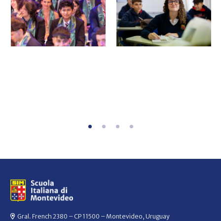
Gral. French 2380 – CP 11500 – Montevideo, Uruguay