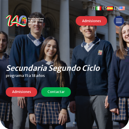
IT
ES
EN
Admisiones
Secundaria Segundo Ciclo
programa 15 a 18 años
Admisiones
Contactar