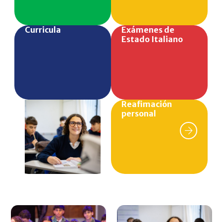
Curricula
Exámenes de
Estado Italiano
Reafimación
personal