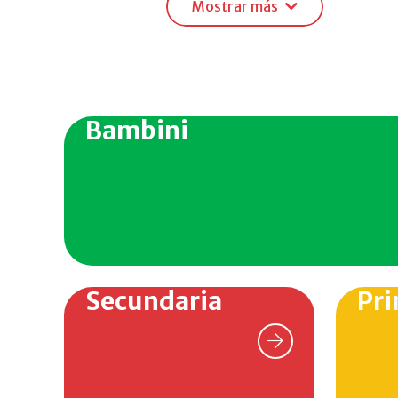
Mostrar más
La propuesta deportiva de la Scuola
elegir entre diversas disciplinas 
intereses, talentos y pasión por 
Contamos con un Polideportivo prop
Bambini
aire libre dentro de un campus de 
durante todo el año.
Además de favorecer el desarrollo 
partido y competencia promovem
superación personal, el liderazgo 
representar a la Scuola con orgullo
Porque creemos que educar también 
Secundaria
Pri
la Scuola, el deporte forma parte 
desenvolverse con seguridad en cu
El deporte también nos permite co
encuentros, competencias y torneo