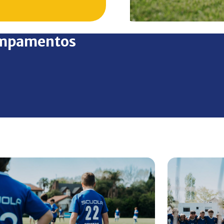
intercambio, la sana competencia y el enriquecimiento mu
mpamentos
iciales