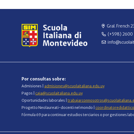
Gral. French 
(+598) 2600
info@scuolait
Por consultas sobre:
Admisiones |
admisiones@scuolaitaliana.edu.uy
Pagos |
caja@scuolaitaliana.edu.uy
Oportunidades laborales |
trabajarconnosotros@scuolaitaliana.
Progetto Neolaureati-docenti nel mondo |
coordinatoredidattic
Fórmula 69 para continuar estudios terciarios o por gestiones lab