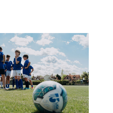
diantes tienen la posibilidad de
ializados, fortaleciendo sus
disciplinas y amplios espacios al
propuesta deportiva de excelencia
ores. En cada entrenamiento,
ompromiso, la disciplina, la
r desafíos con confianza y de
s y a aprender de cada desafío. En
tros estudiantes para
 de la participación en
con instituciones nacionales e