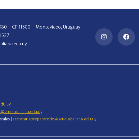
2380 – CP 11500 – Montevideo, Uruguay
 1527
aliana.edu.uy
edu.uy
o@scuolaitaliana.edu.uy
orales |
secretariapreparatorio@scuolaitaliana.edu.uy