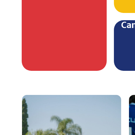
internacionales, promoviendo el 
Polideportivo propio
Ca
Docentes especializados
Competencias deportivas
Cancha de hockey de medidas of
Disciplinas deportivas
Fútbol
Voleibol
Handball
Hockey
Atletismo
Gimnasia artística
Tenis