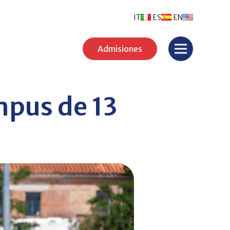
IT
ES
EN
Admisiones
mpus de 13