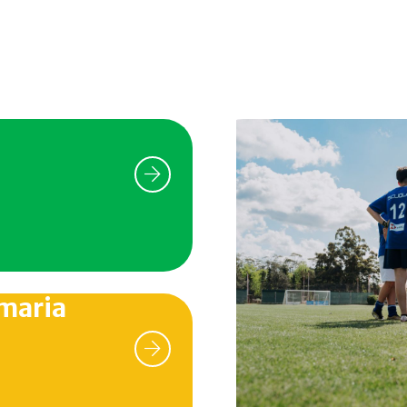
 trasciende el horario curricular.
Cada tarde
, nuestros estu
deportivas y entrenar junto a docentes y entrenadores espec
el deporte en un entorno seguro y estimulante.
io, pista de atletismo, múltiples canchas para diferentes 
13 hectáreas
, infraestructura que permite desarrollar una 
físico, el deporte constituye una verdadera escuela de val
os el
trabajo en equipo, el respeto, la responsabilidad, el c
y el juego limpio
, formando estudiantes capaces de enfrenta
 dentro y fuera de la institución.
es enseñar a esforzarse, a perseverar, a celebrar los logro
maria
del camino hacia una
educación integral
, preparando a nues
alquier ámbito de su vida.
nstruir puentes con otras comunidades educativas. A través
s interescolares, la Scuola mantiene un estrecho vínculo 