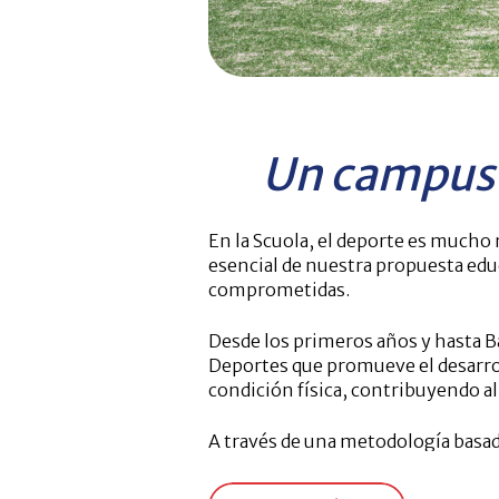
Un campus 
En la Scuola
, el
deporte
es mucho má
esencial de nuestra
propuesta edu
comprometidas.
Desde los primeros años y hasta B
Deportes
que promueve el desarroll
condición física, contribuyendo al
A través de una metodología basada 
amplia variedad de
deportes indivi
fundamentales para su vida persona