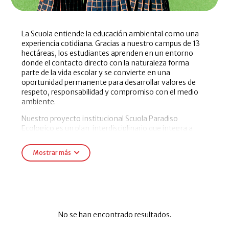
La Scuola entiende la educación ambiental como una
experiencia cotidiana. Gracias a nuestro campus de 13
hectáreas, los estudiantes aprenden en un entorno
donde el contacto directo con la naturaleza forma
parte de la vida escolar y se convierte en una
oportunidad permanente para desarrollar valores de
respeto, responsabilidad y compromiso con el medio
ambiente.
Nuestro proyecto institucional Scuola Paradiso
Ecologico es un plan interdisciplinario que integra a
todos los niveles educativos en iniciativas de
Mostrar más
sustentabilidad y aprendizaje activo. Los propios
Mostrar más
alumnos, acompañados por sus docentes, participan
en el diseño, la planificación y la ejecución de proyectos
que transforman el colegio y generan un impacto
positivo en su entorno.
Entre las principales acciones que desarrollamos se
destacan:
No se han encontrado resultados.