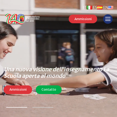
IT
ES
EN
Ammissioni
Una nuova visione dell’insegnamento
La
Scuola aperta al mondo
Ammissioni
Contatto