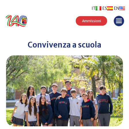
IT
ES
EN
Ammissioni
Convivenza a scuola