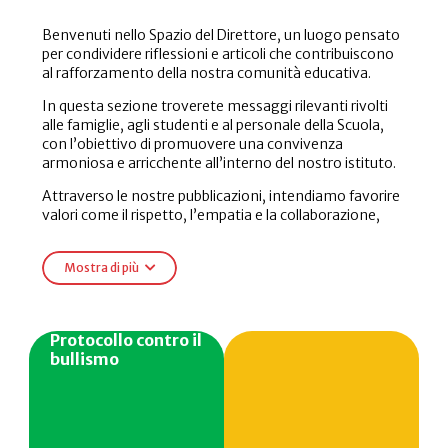
Benvenuti nello Spazio del Direttore, un luogo pensato
per condividere riflessioni e articoli che contribuiscono
al rafforzamento della nostra comunità educativa.
In questa sezione troverete messaggi rilevanti rivolti
alle famiglie, agli studenti e al personale della Scuola,
con l’obiettivo di promuovere una convivenza
armoniosa e arricchente all’interno del nostro istituto.
Attraverso le nostre pubblicazioni, intendiamo favorire
valori come il rispetto, l’empatia e la collaborazione,
pilastri fondamentali della nostra istituzione. Qui
potrete leggere temi di attualità che incidono sulla vita
Mostra di più
scolastica, iniziative per migliorare l’ambiente
educativo e strategie per costruire relazioni positive tra
tutti i membri della nostra comunità.
Protocollo contro il
Vi invitiamo a partecipare attivamente al dialogo che ci
bullismo
unisce nella ricerca di percorso educativo completo e di
qualità.