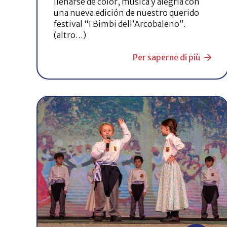
llenarse de color, música y alegría con
una nueva edición de nuestro querido
festival “I Bimbi dell’Arcobaleno”.
(altro…)
Per saperne di più