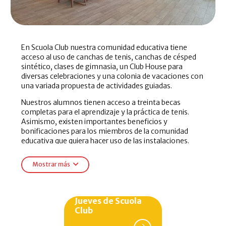
En Scuola Club nuestra comunidad educativa tiene
acceso al uso de canchas de tenis, canchas de césped
sintético, clases de gimnasia, un Club House para
diversas celebraciones y una colonia de vacaciones con
una variada propuesta de actividades guiadas.
Nuestros alumnos tienen acceso a treinta becas
completas para el aprendizaje y la práctica de tenis.
Asimismo, existen importantes beneficios y
bonificaciones para los miembros de la comunidad
educativa que quiera hacer uso de las instalaciones.
Los alumnos, socios, funcionarios y miembros de la
Mostrar más
comunidad de la Scuola gozan en el Scuola Club de
bonificaciones especiales en:
Alquiler de salón, terraza y parrillero exterior.
Jueves de Scuola
Alquiler de canchas de tenis.
Club
Cuota mensual como socio de tenis.