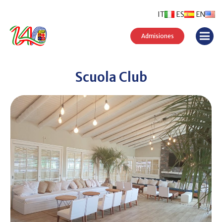
IT
ES
EN
Admisiones
Scuola Club