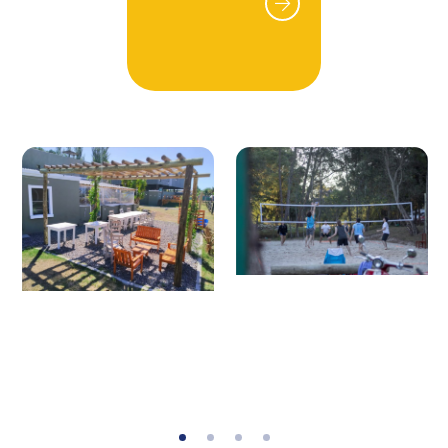
Invitación por partido.
Alquiler de cancha de césped sintético.
Mensualidad de clases grupales de tenis.
Por consultas y mayor información:
Mail:
scuolaclub2019@gmail.com
Tel: (+598) 099 866 684