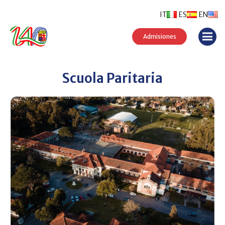
IT
ES
EN
Admisiones
Scuola Paritaria