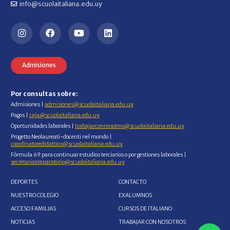
info@scuolaitaliana.edu.uy
Admisiones
Por consultas sobre:
Admisiones |
admisiones@scuolaitaliana.edu.uy
Pagos |
caja@scuolaitaliana.edu.uy
Oportunidades laborales |
trabajarconnosotros@scuolaitaliana.edu.uy
Progetto Neolaureati-docenti nel mondo |
coordinatoredidattico@scuolaitaliana.edu.uy
Fórmula 69 para continuar estudios terciarios o por gestiones laborales |
secretariapreparatorio@scuolaitaliana.edu.uy
DEPORTES
CONTACTO
NUESTRO COLEGIO
EXALUMNOS
ACCESO FAMILIAS
CURSOS DE ITALIANO
NOTICIAS
TRABAJAR CON NOSOTROS