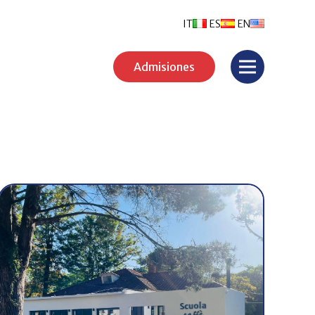
IT
ES
EN
Admisiones