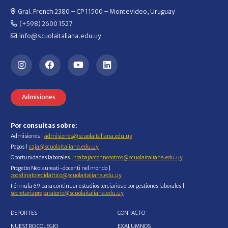
Gral. French 2380 – CP 11500 – Montevideo, Uruguay
(+598) 2600 1527
info@scuolaitaliana.edu.uy
Admisiones
Por consultas sobre:
Admisiones |
admisiones@scuolaitaliana.edu.uy
Pagos |
caja@scuolaitaliana.edu.uy
Oportunidades laborales |
trabajarconnosotros@scuolaitaliana.edu.uy
Progetto Neolaureati-docenti nel mondo |
coordinatoredidattico@scuolaitaliana.edu.uy
Fórmula 69 para continuar estudios terciarios o por gestiones laborales |
secretariapreparatorio@scuolaitaliana.edu.uy
DEPORTES
CONTACTO
NUESTRO COLEGIO
EXALUMNOS