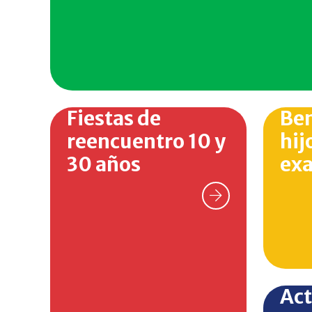
Fiestas de
Ben
reencuentro 10 y
hij
30 años
ex
Act