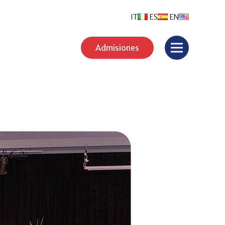
IT
ES
EN
Admisiones