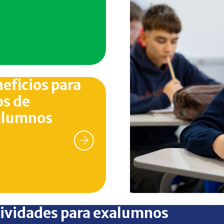
eficios para
os de
alumnos
ividades para exalumnos