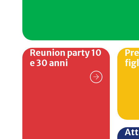
Reunion party 10
Pre
e 30 anni
fig
Att