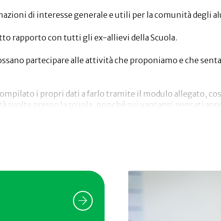
azioni di interesse generale e utili per la comunità degli a
 rapporto con tutti gli ex-allievi della Scuola.
ssano partecipare alle attività che proponiamo e che senta
pilato i propri dati a farlo tramite il modulo allegato, cos
ità svolte presso la scuola, nonché sui vantaggi pensati app