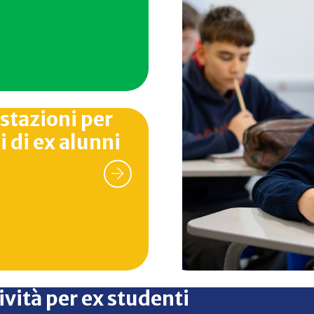
stazioni per
li di ex alunni
ività per ex studenti