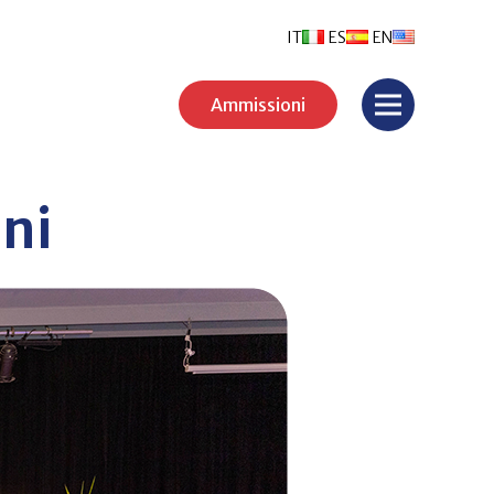
IT
ES
EN
Ammissioni
ni