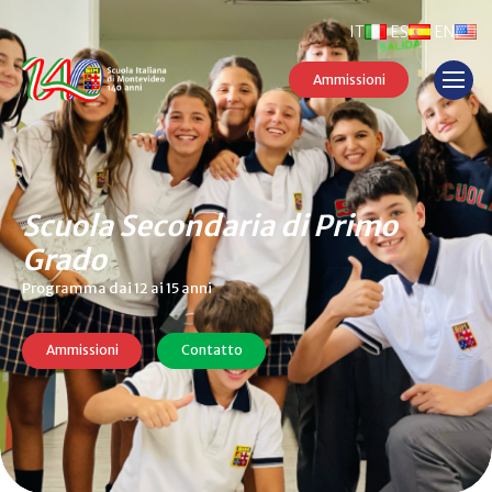
IT
ES
EN
Ammissioni
Scuola Secondaria di Primo
Grado
Programma dai 12 ai 15 anni
Ammissioni
Contatto