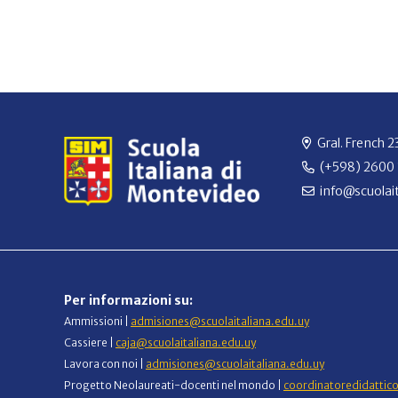
Gral. French 
(+598) 2600
info@scuolait
Per informazioni su:
Ammissioni |
admisiones@scuolaitaliana.edu.uy
Cassiere |
caja@scuolaitaliana.edu.uy
Lavora con noi |
admisiones@scuolaitaliana.edu.uy
Progetto Neolaureati-docenti nel mondo |
coordinatoredidattic