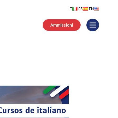
IT
ES
EN
Ammissioni