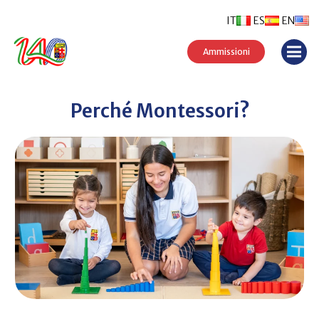
IT
ES
EN
Ammissioni
Perché Montessori?