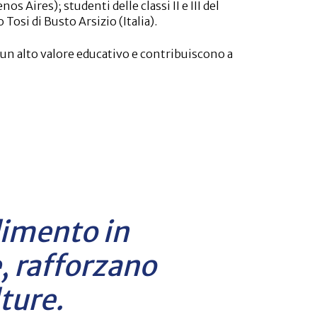
nos Aires); studenti delle classi II e III del
o Tosi di Busto Arsizio (Italia).
n alto valore educativo e contribuiscono a
ana e inglese, a sperimentare nuove pratiche
altà diverse e ad arricchire la dimensione
tudenti.
 con un’importante iniziativa interamente
 viaggio dei postdiplomati in Italia. L’intera
enza di tre settimane alla scoperta delle
he e paesaggistiche del Bel Paese. Si tratta di
 da Torino, Milano, passando per Verona,
raggiungere Roma e Napoli.
dimento in
, rafforzano
ture.