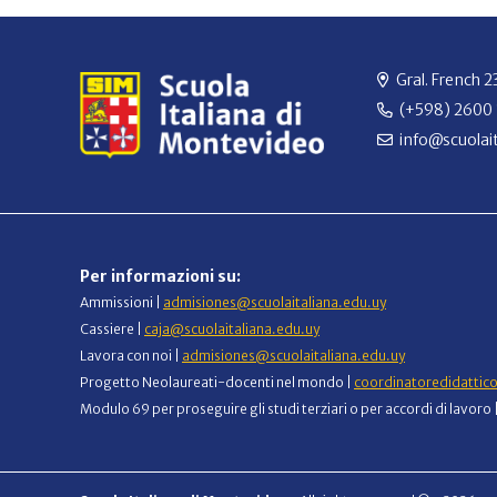
Gral. French 
(+598) 2600
info@scuolait
Per informazioni su:
Ammissioni |
admisiones@scuolaitaliana.edu.uy
Cassiere |
caja@scuolaitaliana.edu.uy
Lavora con noi |
admisiones@scuolaitaliana.edu.uy
Progetto Neolaureati-docenti nel mondo |
coordinatoredidattic
Modulo 69 per proseguire gli studi terziari o per accordi di lavoro 