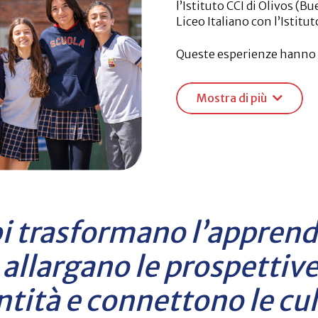
l’Istituto CCI di Olivos (Bue
Liceo Italiano con l’Istitut
Queste esperienze hanno u
potenziare la lingua itali
didattiche, a conoscere re
Mostra di più
sociale e culturale degli s
La formazione si conclude
organizzata dalla Scuola, il
generazione vive un’esperi
bellezze culturali, artistic
una full-immersion che va
Venezia e Firenze, fino a 
i trasformano l’appren
 allargano le prospettive
entità e connettono le cul