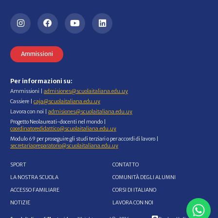
Ammissioni
Per informazioni su:
Ammissioni |
admisiones@scuolaitaliana.edu.uy
Cassiere |
caja@scuolaitaliana.edu.uy
Lavora con noi |
admisiones@scuolaitaliana.edu.uy
Progetto Neolaureati-docenti nel mondo |
coordinatoredidattico@scuolaitaliana.edu.uy
Modulo 69 per proseguire gli studi terziari o per accordi di lavoro |
secretariapreparatorio@scuolaitaliana.edu.uy
SPORT
CONTATTO
LA NOSTRA SCUOLA
COMUNITÀ DEGLI ALUMNI
ACCESSO FAMILIARE
CORSI DI ITALIANO
NOTIZIE
LAVORA CON NOI