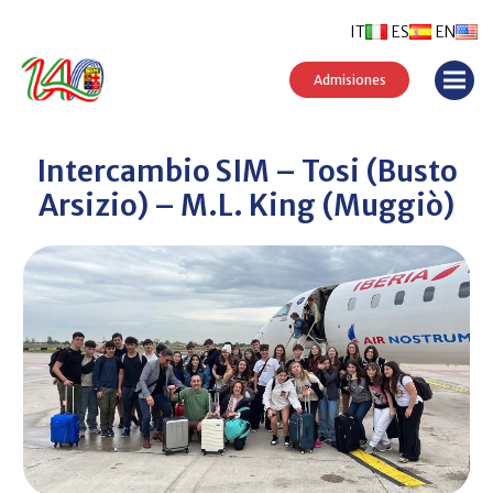
IT
ES
EN
Admisiones
Intercambio SIM – Tosi (Busto
Arsizio) – M.L. King (Muggiò)