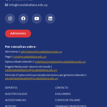
info@scuolaitaliana.edu.uy
Admisiones
Por consultas sobre:
Admisiones |
admisiones@scuolaitaliana.edu.uy
Pagos |
caja@scuolaitaliana.edu.uy
Oportunidades laborales |
trabajarconnosotros@scuolaitaliana.edu.uy
Progetto Neolaureati-docenti nel mondo |
coordinatoredidattico@scuolaitaliana.edu.uy
Fórmula 69 para continuar estudios terciarios o por gestiones laborales |
secretariapreparatorio@scuolaitaliana.edu.uy
DEPORTES
CONTACTO
NUESTRO COLEGIO
EXALUMNOS
ACCESO FAMILIAS
CURSOS DE ITALIANO
NOTICIAS
TRABAJAR CON NOSOTROS