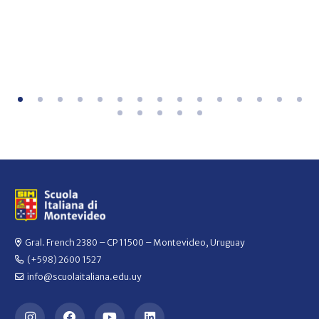
Gral. French 2380 – CP 11500 – Montevideo, Uruguay
(+598) 2600 1527
info@scuolaitaliana.edu.uy