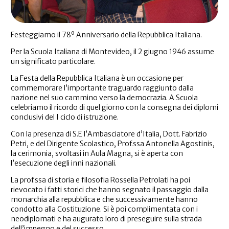
Festeggiamo il 78º Anniversario della Repubblica Italiana.
Per la Scuola Italiana di Montevideo, il 2 giugno 1946 assume
un significato particolare.
La Festa della Repubblica Italiana è un occasione per
commemorare l’importante traguardo raggiunto dalla
nazione nel suo cammino verso la democrazia. A Scuola
celebriamo il ricordo di quel giorno con la consegna dei diplomi
conclusivi del I ciclo di istruzione.
Con la presenza di S.E l’Ambasciatore d’Italia, Dott. Fabrizio
Petri, e del Dirigente Scolastico, Prof.ssa Antonella Agostinis,
la cerimonia, svoltasi in Aula Magna, si è aperta con
l’esecuzione degli inni nazionali.
La prof.ssa di storia e filosofia Rossella Petrolati ha poi
rievocato i fatti storici che hanno segnato il passaggio dalla
monarchia alla repubblica e che successivamente hanno
condotto alla Costituzione. Si è poi complimentata con i
neodiplomati e ha augurato loro di preseguire sulla strada
dell’impegno e del successo.