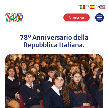
IT
ES
EN
Ammissioni
78º Anniversario della
Repubblica Italiana.