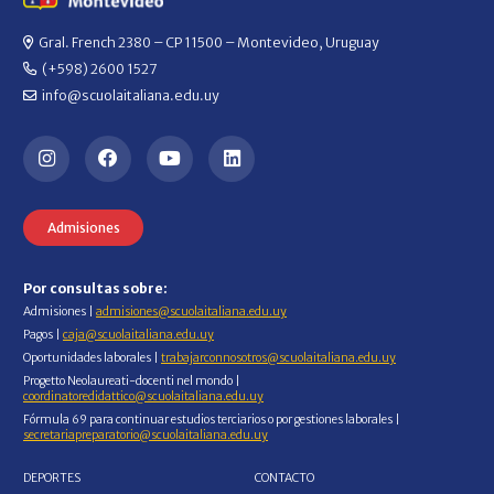
Gral. French 2380 – CP 11500 – Montevideo, Uruguay
(+598) 2600 1527
info@scuolaitaliana.edu.uy
Admisiones
Por consultas sobre:
Admisiones |
admisiones@scuolaitaliana.edu.uy
Pagos |
caja@scuolaitaliana.edu.uy
Oportunidades laborales |
trabajarconnosotros@scuolaitaliana.edu.uy
Progetto Neolaureati-docenti nel mondo |
coordinatoredidattico@scuolaitaliana.edu.uy
Fórmula 69 para continuar estudios terciarios o por gestiones laborales |
secretariapreparatorio@scuolaitaliana.edu.uy
DEPORTES
CONTACTO