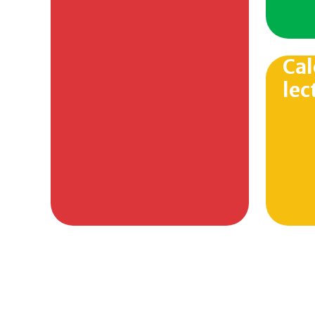
Cal
lec