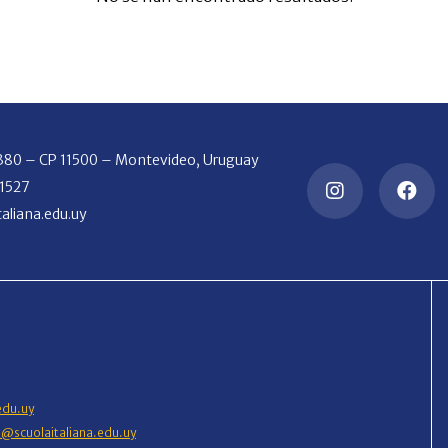
2380 – CP 11500 – Montevideo, Uruguay
 1527
aliana.edu.uy
edu.uy
o@scuolaitaliana.edu.uy