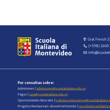
Gral. French 
(+598) 2600
info@scuolait
Por consultas sobre:
Admisiones |
admisiones@scuolaitaliana.edu.uy
Pagos |
caja@scuolaitaliana.edu.uy
Oportunidades laborales |
trabajarconnosotros@scuolaitaliana.
Progetto Neolaureati-docenti nel mondo |
coordinatoredidattic