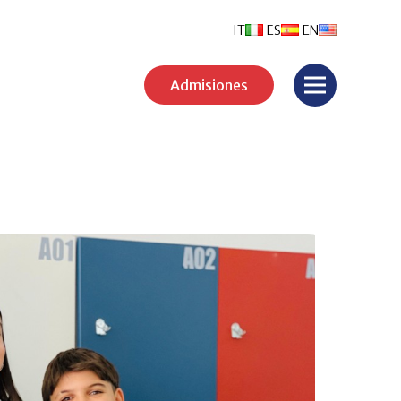
IT
ES
EN
Admisiones