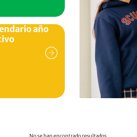
endario año
tivo
No se han encontrado resultados.