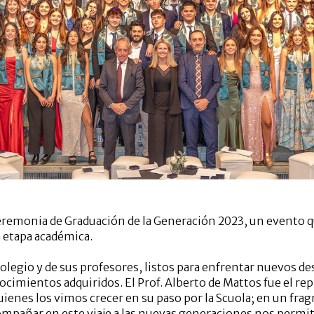
eremonia de Graduación de la Generación 2023, un evento qu
a etapa académica.
olegio y de sus profesores, listos para enfrentar nuevos des
ocimientos adquiridos. El Prof. Alberto de Mattos fue el r
ienes los vimos crecer en su paso por la Scuola; en un fra
pañar en este viaje a las nuevas generaciones nos permite 