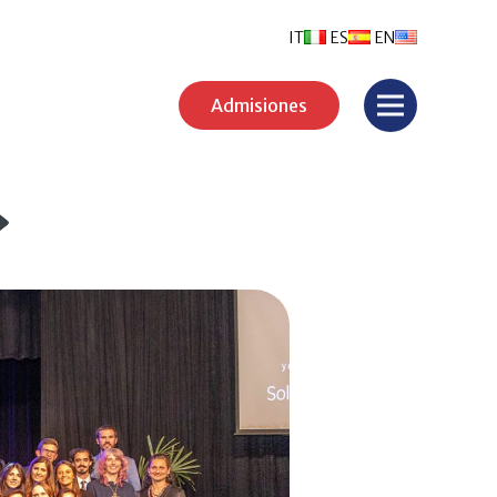
IT
ES
EN
Admisiones