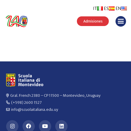
IT
ES
EN
Admisiones
Gral. French 2380 – CP 11500 – Montevideo, Uruguay
(+598) 2600 1527
info@scuolaitaliana.edu.uy