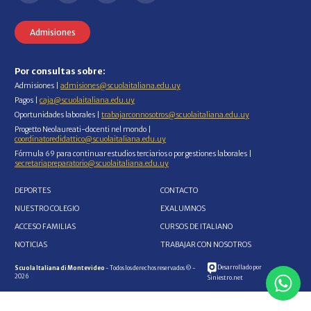
Admisiones
Por consultas sobre:
Admisiones |
admisiones@scuolaitaliana.edu.uy
Pagos |
caja@scuolaitaliana.edu.uy
Oportunidades laborales |
trabajarconnosotros@scuolaitaliana.edu.uy
Progetto Neolaureati-docenti nel mondo |
coordinatoredidattico@scuolaitaliana.edu.uy
Fórmula 69 para continuar estudios terciarios o por gestiones laborales |
secretariapreparatorio@scuolaitaliana.edu.uy
DEPORTES
CONTACTO
NUESTRO COLEGIO
EXALUMNOS
ACCESO FAMILIAS
CURSOS DE ITALIANO
NOTICIAS
TRABAJAR CON NOSOTROS
Desarrollado por
Scuola Italiana di Montevideo
- Todos los derechos reservados © -
2026
Siniestro.net