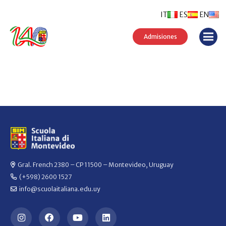
IT
ES
EN
Admisiones
Gral. French 2380 – CP 11500 – Montevideo, Uruguay
(+598) 2600 1527
info@scuolaitaliana.edu.uy