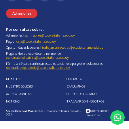
Admisiones
Por consultas sobre:
Admisiones |
admisiones@scuolaitaliana.edu.uy
Pagos |
caja@scuolaitaliana.edu.uy
Oportunidades laborales |
trabajarconnosotros@scuolaitaliana.edu.uy
Progetto Neolaureati-docenti nel mondo |
coordinatoredidattico@scuolaitaliana.edu.uy
Fórmula 69 para continuar estudios terciarios o por gestiones laborales |
secretariapreparatorio@scuolaitaliana.edu.uy
DEPORTES
CONTACTO
NUESTRO COLEGIO
EXALUMNOS
ACCESO FAMILIAS
CURSOS DE ITALIANO
NOTICIAS
TRABAJAR CON NOSOTROS
Desarrollado por
Scuola Italiana di Montevideo
- Todos los derechos reservados © -
2026
Siniestro.net