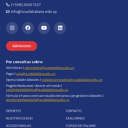
(+598) 2600 1527
info@scuolaitaliana.edu.uy
Admisiones
Por consultas sobre:
Admisiones |
admisiones@scuolaitaliana.edu.uy
Pagos |
caja@scuolaitaliana.edu.uy
Oportunidades laborales |
trabajarconnosotros@scuolaitaliana.edu.uy
Progetto Neolaureati-docenti nel mondo |
coordinatoredidattico@scuolaitaliana.edu.uy
Fórmula 69 para continuar estudios terciarios o por gestiones laborales |
secretariapreparatorio@scuolaitaliana.edu.uy
DEPORTES
CONTACTO
NUESTRO COLEGIO
EXALUMNOS
ACCESO FAMILIAS
CURSOS DE ITALIANO