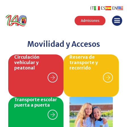
IT
ES
EN
Admisiones
Movilidad y Accesos
Circulación
Reserva de
vehicular y
transporte y
peatonal
recorrido
Transporte escolar
puerta a puerta