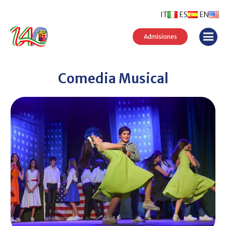
IT
ES
EN
Admisiones
Comedia Musical