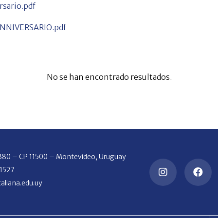
sario.pdf
NIVERSARIO.pdf
No se han encontrado resultados.
2380 – CP 11500 – Montevideo, Uruguay
 1527
aliana.edu.uy