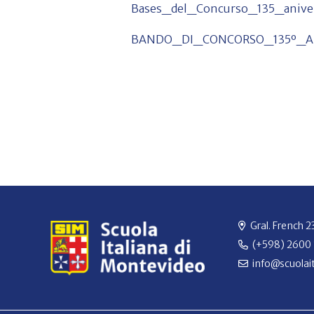
Bases_del_Concurso_135_aniver
BANDO_DI_CONCORSO_135º_AN
Gral. French 
(+598) 2600
info@scuolait