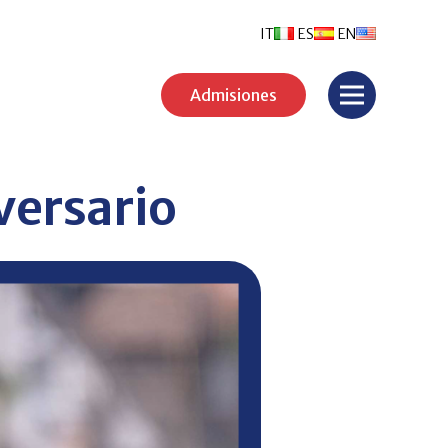
IT
ES
EN
Admisiones
versario