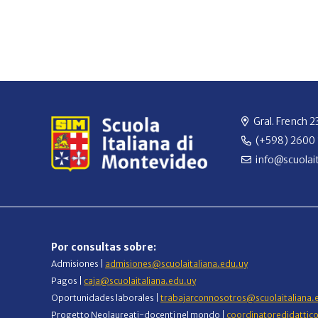
Gral. French 
(+598) 2600
info@scuolait
Por consultas sobre:
Admisiones |
admisiones@scuolaitaliana.edu.uy
Pagos |
caja@scuolaitaliana.edu.uy
Oportunidades laborales |
trabajarconnosotros@scuolaitaliana.
Progetto Neolaureati-docenti nel mondo |
coordinatoredidattic