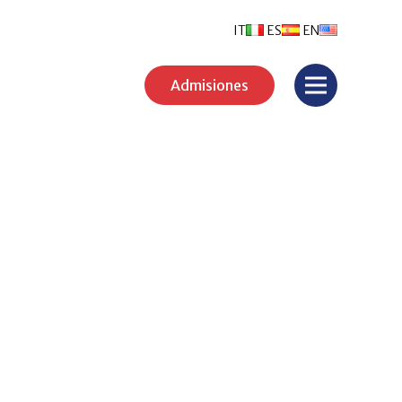
IT
ES
EN
Admisiones