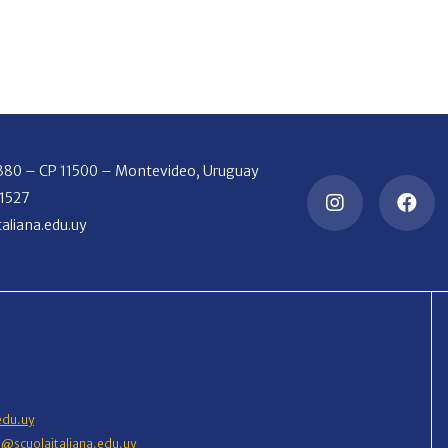
2380 – CP 11500 – Montevideo, Uruguay
 1527
aliana.edu.uy
edu.uy
o@scuolaitaliana.edu.uy