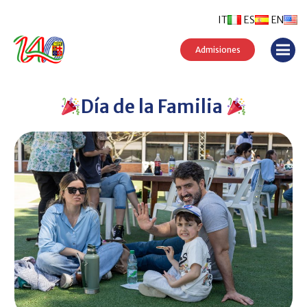
IT
ES
EN
Admisiones
Día de la Familia