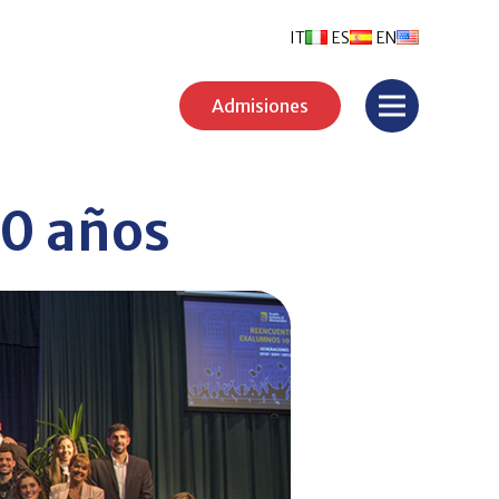
IT
ES
EN
Admisiones
0 años