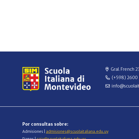
Gral. French 
(+598) 2600
info@scuolait
Por consultas sobre:
Admisiones |
admisiones@scuolaitaliana.edu.uy
Pagos |
caja@scuolaitaliana.edu.uy