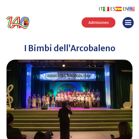
IT
ES
EN
Admisiones
I Bimbi dell’Arcobaleno