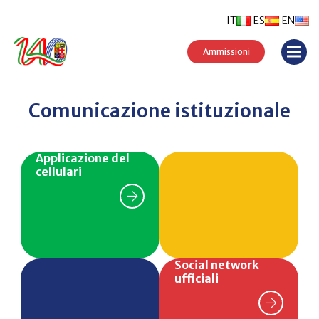
IT
ES
EN
Ammissioni
Comunicazione istituzionale
Applicazione del
cellulari
Social network
ufficiali