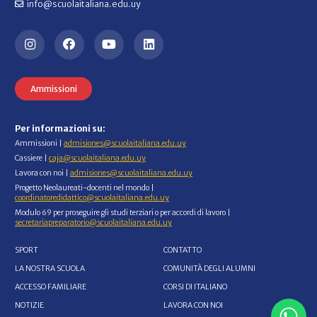
info@scuolaitaliana.edu.uy
Ammissioni
Per informazioni su:
Ammissioni |
admisiones@scuolaitaliana.edu.uy
Cassiere |
caja@scuolaitaliana.edu.uy
Lavora con noi |
admisiones@scuolaitaliana.edu.uy
Progetto Neolaureati-docenti nel mondo |
coordinatoredidattico@scuolaitaliana.edu.uy
Modulo 69 per proseguire gli studi terziari o per accordi di lavoro |
secretariapreparatorio@scuolaitaliana.edu.uy
SPORT
CONTATTO
LA NOSTRA SCUOLA
COMUNITÀ DEGLI ALUMNI
ACCESSO FAMILIARE
CORSI DI ITALIANO
NOTIZIE
LAVORA CON NOI