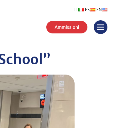
IT
ES
EN
Ammissioni
School”