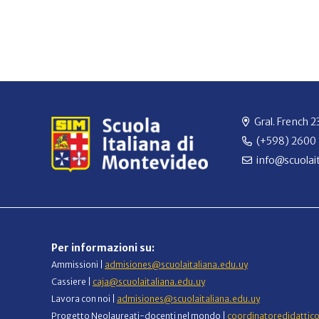
Gral. French 
(+598) 2600
info@scuolait
Per informazioni su:
Ammissioni |
admisiones@scuolaitaliana.edu.uy
Cassiere |
caja@scuolaitaliana.edu.uy
Lavora con noi |
admisiones@scuolaitaliana.edu.uy
Progetto Neolaureati-docenti nel mondo |
coordinatoredidattic