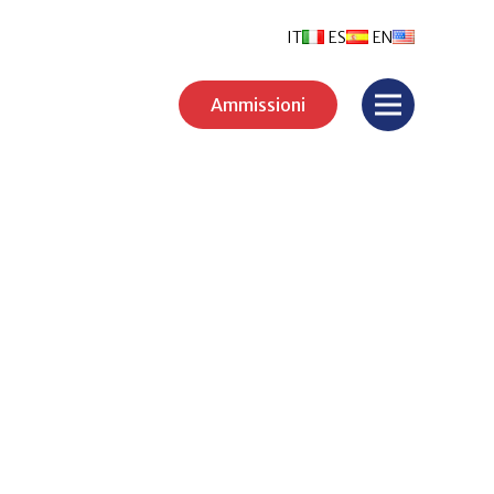
IT
ES
EN
Ammissioni