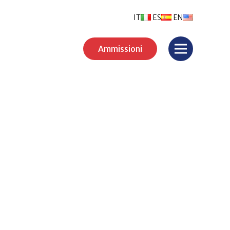
IT
ES
EN
Ammissioni