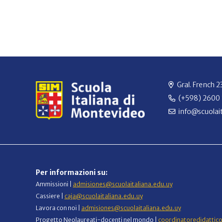
Gral. French 
(+598) 2600
info@scuolait
Per informazioni su:
Ammissioni |
admisiones@scuolaitaliana.edu.uy
Cassiere |
caja@scuolaitaliana.edu.uy
Lavora con noi |
admisiones@scuolaitaliana.edu.uy
Progetto Neolaureati-docenti nel mondo |
coordinatoredidattic