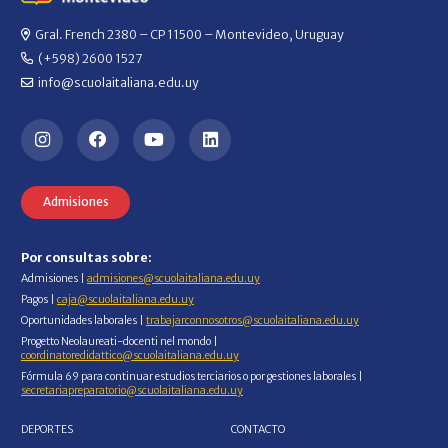
Gral. French 2380 – CP 11500 – Montevideo, Uruguay
(+598) 2600 1527
info@scuolaitaliana.edu.uy
Admisiones
Por consultas sobre:
Admisiones |
admisiones@scuolaitaliana.edu.uy
Pagos |
caja@scuolaitaliana.edu.uy
Oportunidades laborales |
trabajarconnosotros@scuolaitaliana.edu.uy
Progetto Neolaureati-docenti nel mondo |
coordinatoredidattico@scuolaitaliana.edu.uy
Fórmula 69 para continuar estudios terciarios o por gestiones laborales |
secretariapreparatorio@scuolaitaliana.edu.uy
DEPORTES
CONTACTO