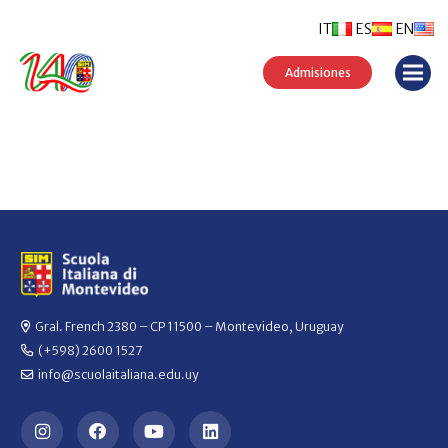
IT
ES
EN
Admisiones
Gral. French 2380 – CP 11500 – Montevideo, Uruguay
(+598) 2600 1527
info@scuolaitaliana.edu.uy