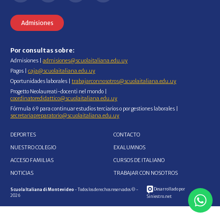
Admisiones
Por consultas sobre:
Admisiones |
admisiones@scuolaitaliana.edu.uy
Pagos |
caja@scuolaitaliana.edu.uy
Oportunidades laborales |
trabajarconnosotros@scuolaitaliana.edu.uy
Progetto Neolaureati-docenti nel mondo |
coordinatoredidattico@scuolaitaliana.edu.uy
Fórmula 69 para continuar estudios terciarios o por gestiones laborales |
secretariapreparatorio@scuolaitaliana.edu.uy
DEPORTES
CONTACTO
NUESTRO COLEGIO
EXALUMNOS
ACCESO FAMILIAS
CURSOS DE ITALIANO
NOTICIAS
TRABAJAR CON NOSOTROS
Desarrollado por
Scuola Italiana di Montevideo
- Todos los derechos reservados © -
2026
Siniestro.net