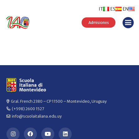
IT
ES
EN
Admisiones
Gral. French 2380 – CP 11500 – Montevideo, Uruguay
(+598) 2600 1527
info@scuolaitaliana.edu.uy