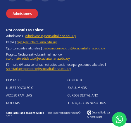
Admisiones
Por consultas sobre:
Admisiones |
admisiones@scuolaitaliana.edu.uy
Pagos |
caja@scuolaitaliana.edu.uy
Oportunidades laborales |
trabajarconnosotros@scuolaitaliana.edu.uy
Progetto Neolaureati-docenti nel mondo |
coordinatoredidattico@scuolaitaliana.edu.uy
Fórmula 69 para continuar estudios terciarios o por gestiones laborales |
secretariapreparatorio@scuolaitaliana.edu.uy
DEPORTES
CONTACTO
NUESTRO COLEGIO
EXALUMNOS
ACCESO FAMILIAS
CURSOS DE ITALIANO
NOTICIAS
TRABAJAR CON NOSOTROS
Desarrollado por
Scuola Italiana di Montevideo
- Todos los derechos reservados © -
2026
Siniestro.net