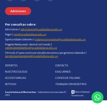
Admisiones
Por consultas sobre:
Admisiones |
admisiones@scuolaitaliana.edu.uy
Pagos |
caja@scuolaitaliana.edu.uy
Oportunidades laborales |
trabajarconnosotros@scuolaitaliana.edu.uy
Progetto Neolaureati-docenti nel mondo |
coordinatoredidattico@scuolaitaliana.edu.uy
Fórmula 69 para continuar estudios terciarios o por gestiones laborales |
secretariapreparatorio@scuolaitaliana.edu.uy
DEPORTES
CONTACTO
NUESTRO COLEGIO
EXALUMNOS
ACCESO FAMILIAS
CURSOS DE ITALIANO
NOTICIAS
TRABAJAR CON NOSOTROS
Desarrollado por
Scuola Italiana di Montevideo
- Todos los derechos reservados © -
2026
Siniestro.net