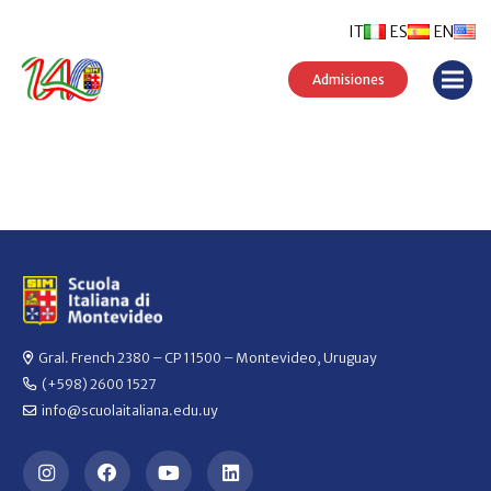
IT
ES
EN
Admisiones
Gral. French 2380 – CP 11500 – Montevideo, Uruguay
(+598) 2600 1527
info@scuolaitaliana.edu.uy