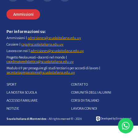
Ammissioni
Per informazioni su:
Ammissioni |
admisiones@scuolaitaliana.edu.uy
Cassiere |
caja@scuolaitaliana.edu.uy
Lavora con noi |
admisiones@scuolaitaliana.edu.uy
Progetto Neolaureati-docenti nel mondo |
coordinatoredidattico@scuolaitaliana.edu.uy
Modulo 69 per proseguire gli studi terziari o per accordi di lavoro |
secretariapreparatorio@scuolaitaliana.edu.uy
SPORT
CONTATTO
LA NOSTRA SCUOLA
COMUNITÀ DEGLI ALUMNI
ACCESSO FAMILIARE
CORSI DI ITALIANO
NOTIZIE
LAVORA CON NOI
Developed by Siniestro.net
Scuola Italiana di Montevideo
- All rights reserved © - 2026