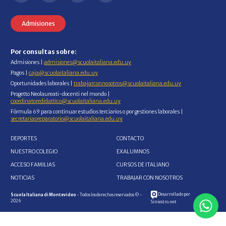
Admisiones
Por consultas sobre:
Admisiones |
admisiones@scuolaitaliana.edu.uy
Pagos |
caja@scuolaitaliana.edu.uy
Oportunidades laborales |
trabajarconnosotros@scuolaitaliana.edu.uy
Progetto Neolaureati-docenti nel mondo |
coordinatoredidattico@scuolaitaliana.edu.uy
Fórmula 69 para continuar estudios terciarios o por gestiones laborales |
secretariapreparatorio@scuolaitaliana.edu.uy
DEPORTES
CONTACTO
NUESTRO COLEGIO
EXALUMNOS
ACCESO FAMILIAS
CURSOS DE ITALIANO
NOTICIAS
TRABAJAR CON NOSOTROS
Desarrollado por
Scuola Italiana di Montevideo
- Todos los derechos reservados © -
2026
Siniestro.net