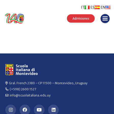
IT
ES
EN
Admisiones
Gral. French 2380 – CP 11500 – Montevideo, Uruguay
(+598) 2600 1527
info@scuolaitaliana.edu.uy