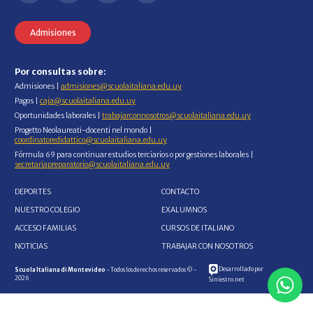
Admisiones
Por consultas sobre:
Admisiones |
admisiones@scuolaitaliana.edu.uy
Pagos |
caja@scuolaitaliana.edu.uy
Oportunidades laborales |
trabajarconnosotros@scuolaitaliana.edu.uy
Progetto Neolaureati-docenti nel mondo |
coordinatoredidattico@scuolaitaliana.edu.uy
Fórmula 69 para continuar estudios terciarios o por gestiones laborales |
secretariapreparatorio@scuolaitaliana.edu.uy
DEPORTES
CONTACTO
NUESTRO COLEGIO
EXALUMNOS
ACCESO FAMILIAS
CURSOS DE ITALIANO
NOTICIAS
TRABAJAR CON NOSOTROS
Desarrollado por
Scuola Italiana di Montevideo
- Todos los derechos reservados © -
2026
Siniestro.net