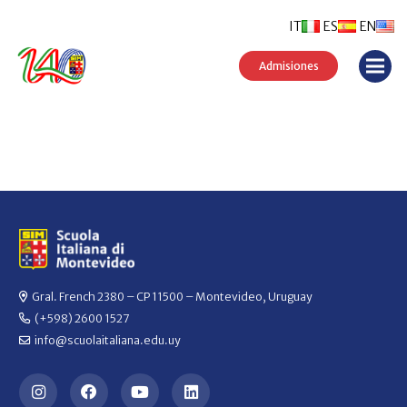
IT
ES
EN
Admisiones
Gral. French 2380 – CP 11500 – Montevideo, Uruguay
(+598) 2600 1527
info@scuolaitaliana.edu.uy