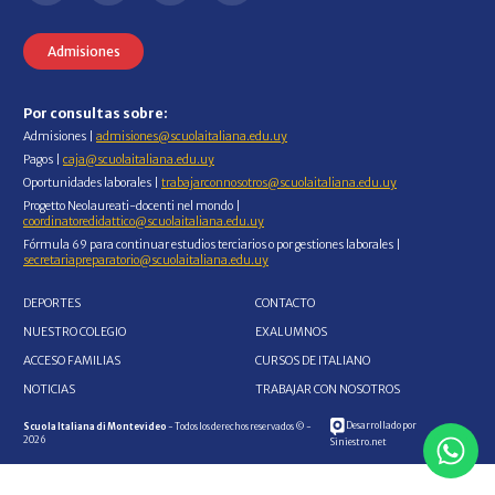
Admisiones
Por consultas sobre:
Admisiones |
admisiones@scuolaitaliana.edu.uy
Pagos |
caja@scuolaitaliana.edu.uy
Oportunidades laborales |
trabajarconnosotros@scuolaitaliana.edu.uy
Progetto Neolaureati-docenti nel mondo |
coordinatoredidattico@scuolaitaliana.edu.uy
Fórmula 69 para continuar estudios terciarios o por gestiones laborales |
secretariapreparatorio@scuolaitaliana.edu.uy
DEPORTES
CONTACTO
NUESTRO COLEGIO
EXALUMNOS
ACCESO FAMILIAS
CURSOS DE ITALIANO
NOTICIAS
TRABAJAR CON NOSOTROS
Desarrollado por
Scuola Italiana di Montevideo
- Todos los derechos reservados © -
2026
Siniestro.net