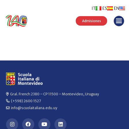
IT
ES
EN
Admisiones
Gral. French 2380 – CP 11500 – Montevideo, Uruguay
(+598) 2600 1527
info@scuolaitaliana.edu.uy