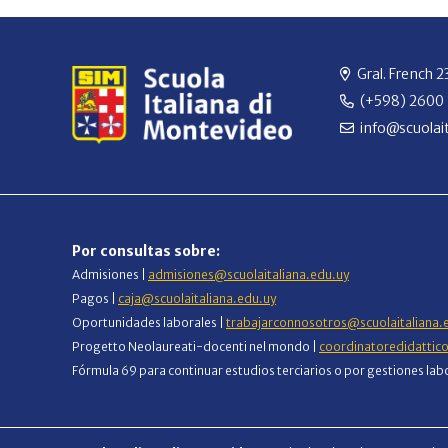
Gral. French 
(+598) 2600
info@scuolait
Por consultas sobre:
Admisiones |
admisiones@scuolaitaliana.edu.uy
Pagos |
caja@scuolaitaliana.edu.uy
Oportunidades laborales |
trabajarconnosotros@scuolaitaliana.
Progetto Neolaureati-docenti nel mondo |
coordinatoredidattic
Fórmula 69 para continuar estudios terciarios o por gestiones lab