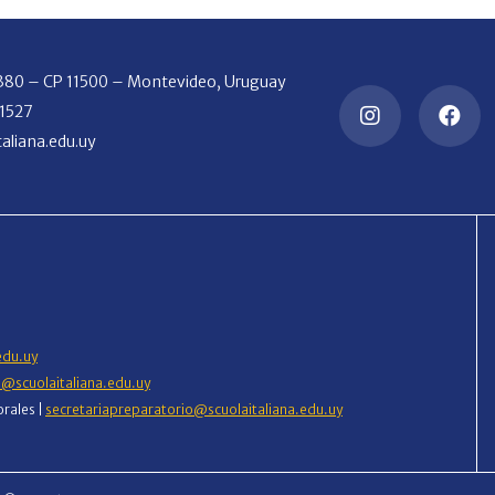
2380 – CP 11500 – Montevideo, Uruguay
 1527
aliana.edu.uy
edu.uy
o@scuolaitaliana.edu.uy
orales |
secretariapreparatorio@scuolaitaliana.edu.uy