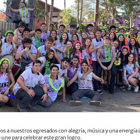
os a nuestros egresados ​​con alegría, música y una energía 
 une para celebrar este gran logro.