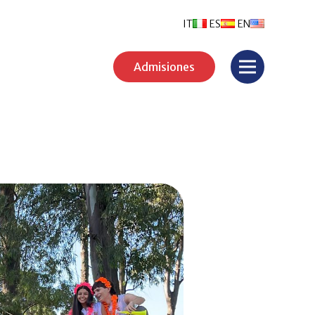
IT
ES
EN
Admisiones