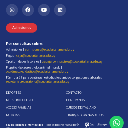
Admisiones
Por consultas sobre:
Admisiones |
admisiones@scuolaitaliana.edu.uy
Pagos |
caja@scuolaitaliana.edu.uy
Oportunidades laborales |
trabajarconnosotros@scuolaitaliana.edu.uy
Progetto Neolaureati-docenti nel mondo |
coordinatoredidattico@scuolaitaliana.edu.uy
Fórmula 69 para continuar estudios terciarios o por gestiones laborales |
secretariapreparatorio@scuolaitaliana.edu.uy
DEPORTES
CONTACTO
NUESTRO COLEGIO
EXALUMNOS
ACCESO FAMILIAS
CURSOS DE ITALIANO
NOTICIAS
TRABAJAR CON NOSOTROS
Desarrollado por
Scuola Italiana di Montevideo
- Todos los derechos reservados © -